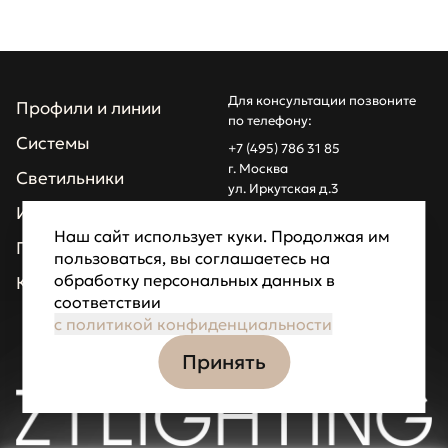
Для консультации позвоните
Профили и линии
по телефону:
Системы
+7 (495) 786 31 85
г. Москва
Светильники
ул. Иркутская д.3
info@z1light.ru
Инсталляции
z1profiles@gmail.com
Наш сайт использует куки. Продолжая им
Проекты
пользоваться, вы соглашаетесь на
Made by Goodfellazz
обработку персональных данных в
Компания
соответствии
Политика
конфиденциальности
с политикой конфиденциальности
Принять