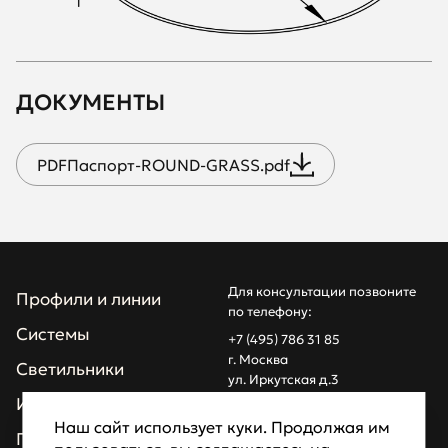
ДОКУМЕНТЫ
PDF
Паспорт-ROUND-GRASS.pdf
Для консультации позвоните
Профили и линии
по телефону:
Системы
+7 (495) 786 31 85
г. Москва
Светильники
ул. Иркутская д.3
info@z1light.ru
Инсталляции
z1profiles@gmail.com
Наш сайт использует куки. Продолжая им
Проекты