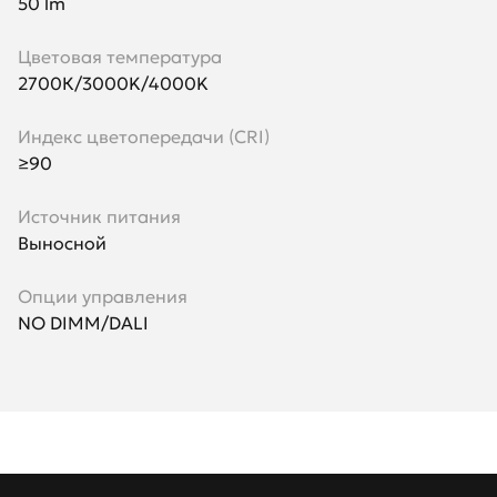
50 lm
Цветовая температура
2700К/3000K/4000K
Индекс цветопередачи (CRI)
≥90
Источник питания
Выносной
Опции управления
NO DIMM/DALI