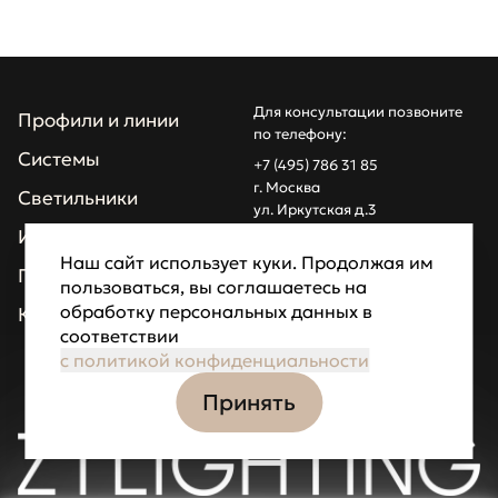
Для консультации позвоните
Профили и линии
по телефону:
Системы
+7 (495) 786 31 85
г. Москва
Светильники
ул. Иркутская д.3
info@z1light.ru
Инсталляции
z1profiles@gmail.com
Наш сайт использует куки. Продолжая им
Проекты
пользоваться, вы соглашаетесь на
Made by Goodfellazz
обработку персональных данных в
Компания
соответствии
Политика
конфиденциальности
с политикой конфиденциальности
Принять