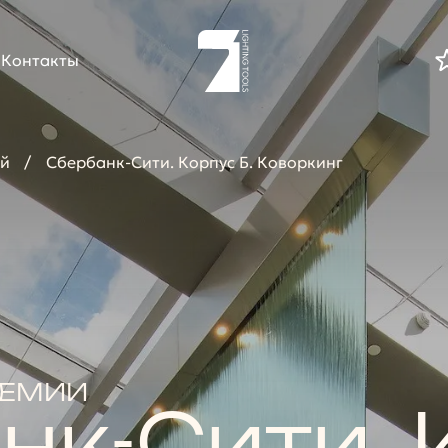
Контакты
ий
Сбербанк-Сити. Корпус Б. Коворкинг
РЕМИИ
нк-Сити. 