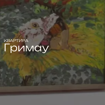
КВАРТИРА
Гримау