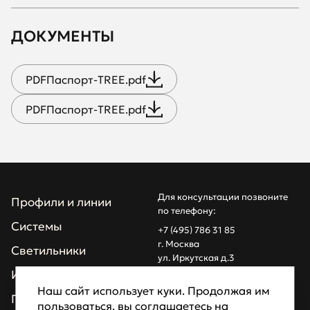
ДОКУМЕНТЫ
PDF
Паспорт-TREE.pdf
PDF
Паспорт-TREE.pdf
Для консультации позвоните
Профили и линии
по телефону:
Системы
+7 (495) 786 31 85
г. Москва
Светильники
ул. Иркутская д.3
info@z1light.ru
Инсталляции
z1profiles@gmail.com
Наш сайт использует куки. Продолжая им
Проекты
пользоваться, вы соглашаетесь на