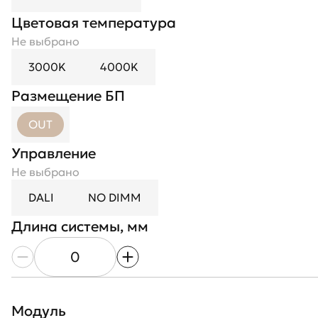
Цветовая температура
Не выбрано
3000K
4000K
Размещение БП
Количество модулей
OUT
Управление
Размер
Не выбрано
Не выбрано
DALI
NO DIMM
XS
S
M
L
Длина системы, мм
Цвет корпуса
Не выбрано
White
Black
RAL
Premium
Модуль
Тип оптики
Оптика
Цвет рефлектора