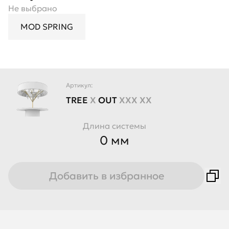
Не выбрано
Не выбрано
Не выбрано
Не выбрано
MOD SPRING
Lens
10°
Black
24°
Reflector
Chrome
36°
Gold
55°
15°
30°
Артикул:
TREE
X
OUT
XXX XX
Длина системы
0 мм
Добавить в избранное