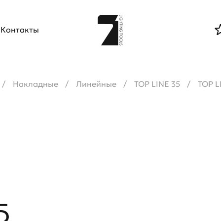
Контакты
Накладные
Линейные
TOP LINE 35
TOP L
5