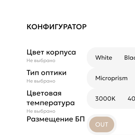
КОНФИГУРАТОР
Цвет корпуса
White
Bla
Не выбрано
Тип оптики
Microprism
Не выбрано
Цветовая
3000K
4
температура
Не выбрано
Размещение БП
OUT