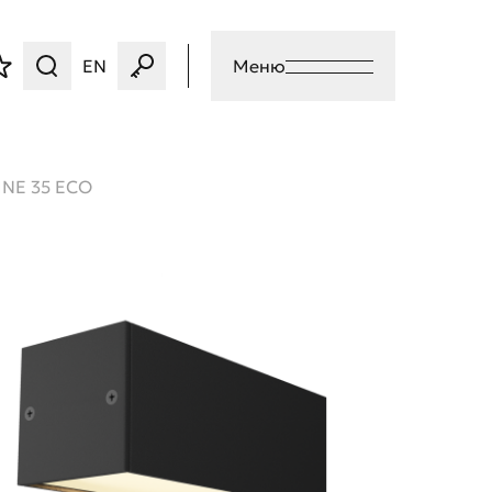
EN
Меню
INE 35 ECO