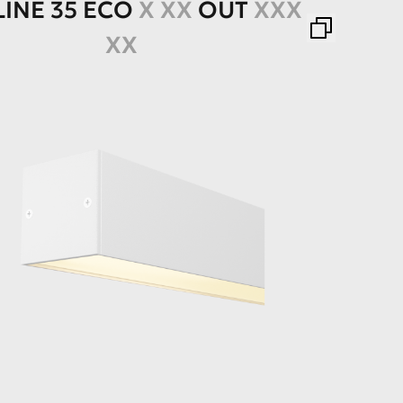
LINE
35
ECO
X XX
OUT
XXX
XX