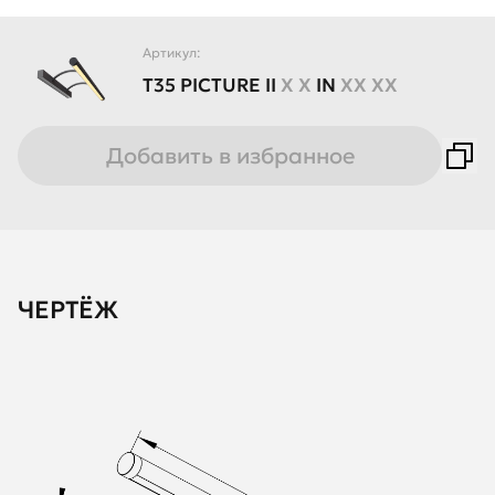
Артикул:
T35
PICTURE
II
X X
IN
XX XX
Добавить в избранное
ЧЕРТЁЖ