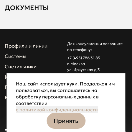
ДОКУМЕНТЫ
Для консультации позвоните
Профили и линии
по телефону:
Системы
+7 (495) 786 31 85
г. Москва
Светильники
ул. Иркутская д.3
info@z1light.ru
Инсталляции
z1profiles@gmail.com
Наш сайт использует куки. Продолжая им
Проекты
пользоваться, вы соглашаетесь на
Made by Goodfellazz
обработку персональных данных в
Компания
соответствии
Политика
конфиденциальности
с политикой конфиденциальности
Принять