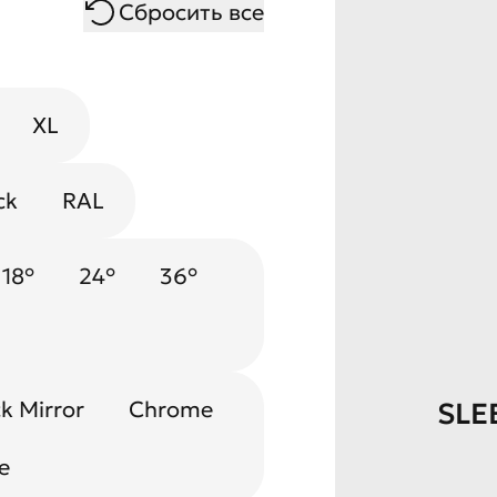
Сбросить все
XL
ck
RAL
18°
24°
36°
k Mirror
Chrome
SLE
e