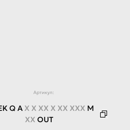
Артикул:
EK
Q
A
X X XX X XX XXX
M
XX
OUT