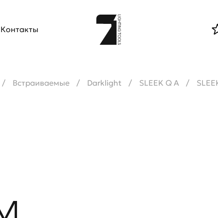
Контакты
Встраиваемые
Darklight
SLEEK Q A
SLEE
 M