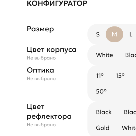
КОНФИГУРАТОР
Размер
S
M
L
Цвет корпуса
White
Bla
Не выбрано
Оптика
11°
15°
Не выбрано
50°
Цвет
Black
Blac
рефлектора
Не выбрано
Gold
Whit