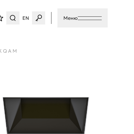
EN
Меню
K Q A M