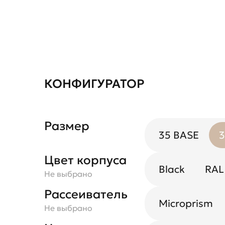
КОНФИГУРАТОР
Размер
35 BASE
3
Цвет корпуса
Black
RAL
Не выбрано
Рассеиватель
Microprism
Не выбрано