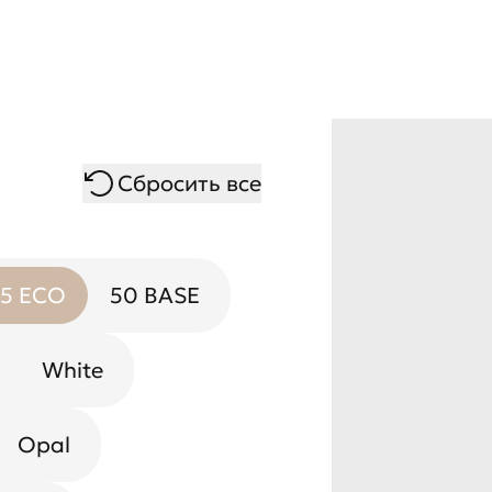
Сбросить все
5 ECO
50 BASE
White
Opal