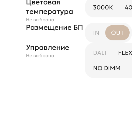
Цветовая
3000К
4
температура
Не выбрано
Размещение БП
IN
OUT
Управление
DALI
FLE
Не выбрано
NO DIMM