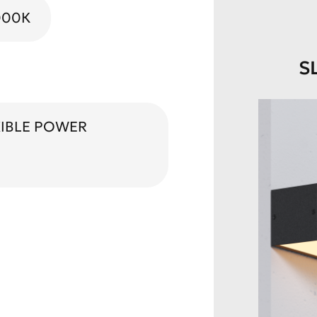
000К
S
XIBLE POWER