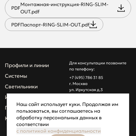
Монтажная-инструкция-RING-SLIM-
PDF
OUT.pdf
PDF
Паспорт-RING-SLIM-OUT.pdf
Для консультации позвоните
Профили и линии
по телефону:
Системы
+7 (495) 786 31 85
г. Москва
Светильники
ул. Иркутская д.3
info@z1light.ru
Инсталляции
z1profiles@gmail.com
Наш сайт использует куки. Продолжая им
Проекты
пользоваться, вы соглашаетесь на
Made by Goodfellazz
обработку персональных данных в
Компания
соответствии
Политика
конфиденциальности
с политикой конфиденциальности