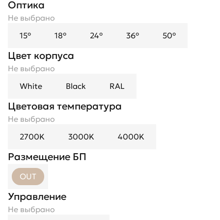
Оптика
Цвет рефлектора
Не выбрано
Не выбрано
15°
Black
18°
Black Mirror
24°
36°
Chrome
50°
Gold
Цвет корпуса
Не выбрано
White
Black
RAL
Цветовая температура
Не выбрано
2700K
3000K
4000K
Размещение БП
OUT
Управление
Не выбрано