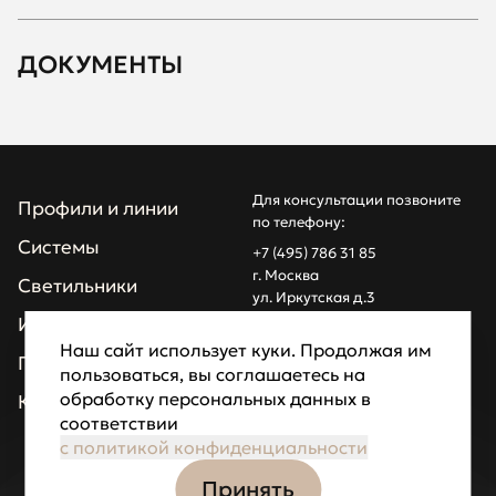
ДОКУМЕНТЫ
Для консультации позвоните
Профили и линии
по телефону:
Системы
+7 (495) 786 31 85
г. Москва
Светильники
ул. Иркутская д.3
info@z1light.ru
Инсталляции
z1profiles@gmail.com
Наш сайт использует куки. Продолжая им
Проекты
пользоваться, вы соглашаетесь на
Made by Goodfellazz
обработку персональных данных в
Компания
соответствии
Политика
конфиденциальности
с политикой конфиденциальности
Принять