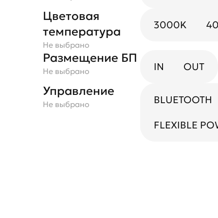
Цветовая
3000K
4
температура
Не выбрано
Размещение БП
IN
OUT
Не выбрано
Управление
BLUETOOTH
Не выбрано
FLEXIBLE P