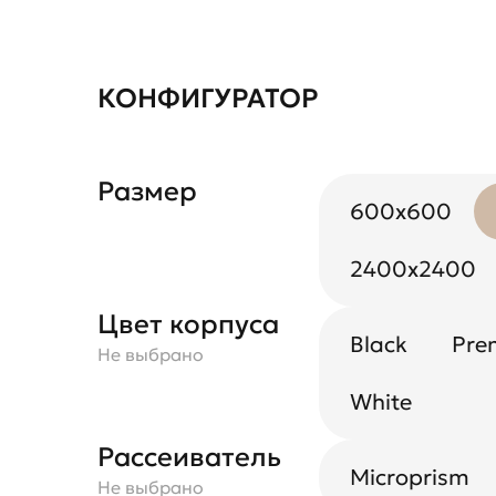
КОНФИГУРАТОР
Размер
600x600
2400x2400
Цвет корпуса
Black
Pre
Не выбрано
White
Рассеиватель
Microprism
Не выбрано