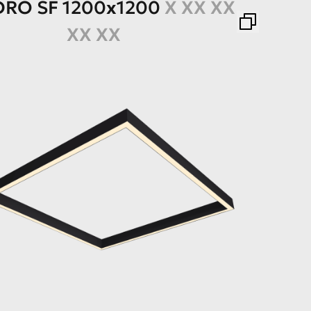
DRO
SF
1200x1200
X XX XX
XX XX