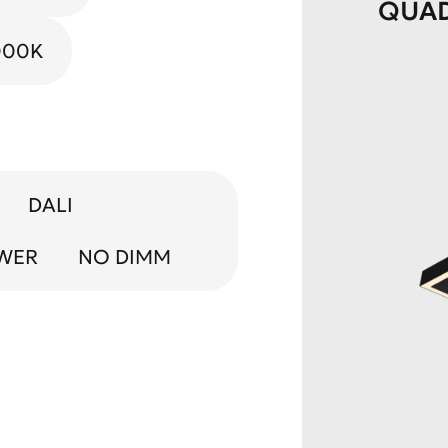
QUA
000K
DALI
OWER
NO DIMM