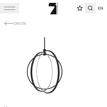
EN
ORION