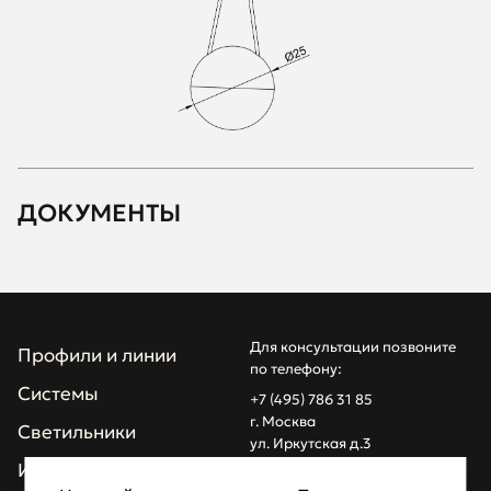
ДОКУМЕНТЫ
Для консультации позвоните
Профили и линии
по телефону:
Системы
+7 (495) 786 31 85
г. Москва
Светильники
ул. Иркутская д.3
info@z1light.ru
Инсталляции
z1profiles@gmail.com