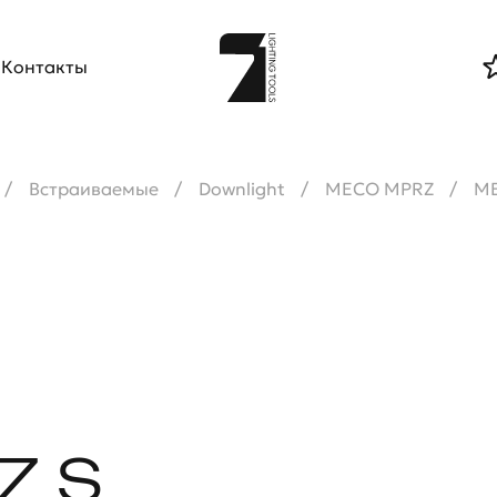
Контакты
Встраиваемые
Downlight
MECO MPRZ
ME
Z S