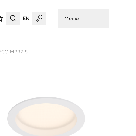
EN
Меню
CO MPRZ S