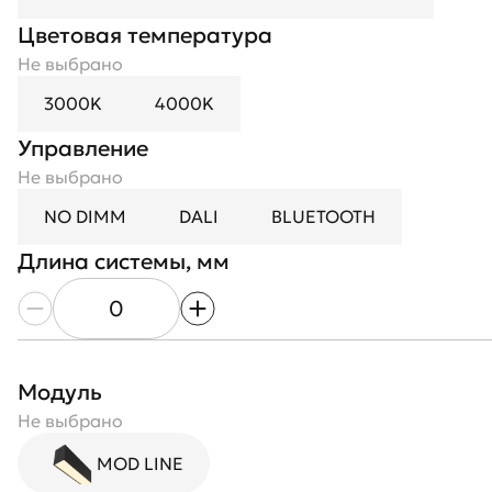
Цветовая температура
Не выбрано
3000K
4000K
Управление
Не выбрано
NO DIMM
DALI
BLUETOOTH
Длина системы, мм
Длина модуля, мм
Количество модулей
Модуль
Рассеиватель
Не выбрано
Не выбрано
Цвет корпуса
MOD LINE
Opal
Не выбрано