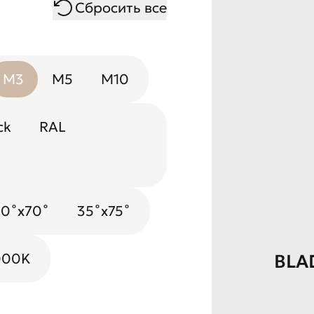
Сбросить все
M3
M5
M10
ck
RAL
Gold
White
70˚x70˚
35˚x75˚
000K
BLA