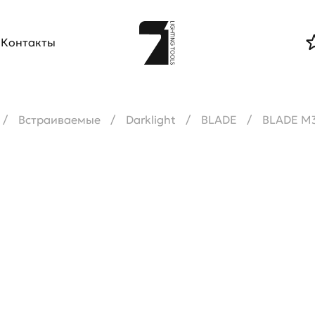
Контакты
Встраиваемые
Darklight
BLADE
BLADE M