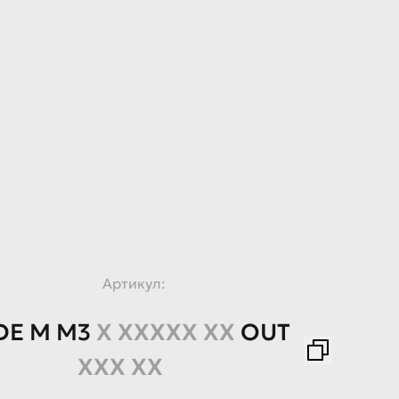
Артикул:
DE
M
M3
X XXXXX XX
OUT
XXX XX