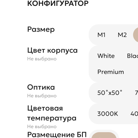
КОНФИГУРАТОР
Размер
M1
M2
Цвет корпуса
White
Bla
Не выбрано
Premium
Цвет
Оптика
Black Mirror
рефлектора
50˚x50˚
Не выбрано
Не выбрано
Цветовая
3000K
4
температура
Не выбрано
Размещение БП